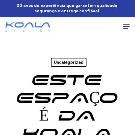
Skip
Menu
20 anos de experiência que garantem qualidade,
segurança e entrega confiável.
to
Men
main
content
Uncategorized
ESTE
ESPAÇO
É DA